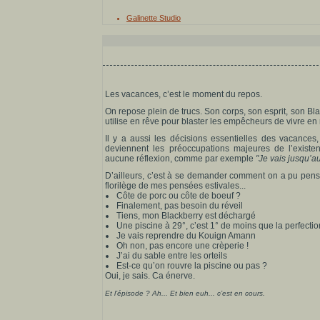
Galinette Studio
Les vacances, c’est le moment du repos.
On repose plein de trucs. Son corps, son esprit, son Bla
utilise en rêve pour blaster les empêcheurs de vivre en
Il y a aussi les décisions essentielles des vacances, 
deviennent les préoccupations majeures de l’existen
aucune réflexion, comme par exemple
"Je vais jusqu’au
D’ailleurs, c’est à se demander comment on a pu penser
florilège de mes pensées estivales...
Côte de porc ou côte de boeuf ?
Finalement, pas besoin du réveil
Tiens, mon Blackberry est déchargé
Une piscine à 29°, c’est 1° de moins que la perfectio
Je vais reprendre du Kouign Amann
Oh non, pas encore une crèperie !
J’ai du sable entre les orteils
Est-ce qu’on rouvre la piscine ou pas ?
Oui, je sais. Ca énerve.
Et l’épisode ? Ah... Et bien euh... c’est en cours.