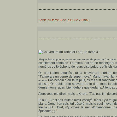
Sortie du tome 3 de la BD le 29 mai !
Et paf, un tome 3 !
Afrique Francophone, et toutes ces sortes de pays où l’on parle 
exactement combien. Le mieux est de se renseigner su
numéros de téléphone de leurs distributeurs officiels 
On s’est bien amusés sur la couverture, surtout notr
"J’aimerais un genre de super nova". Marion avait fait 4 
. Pas besoin d’en faire plus, c’était suffisant pour
novas)
classe ! On oublie trop souvent de le dire, mais la col
dernier tome, aussi bien dehors que dedans. Attendez de
Alors vous me direz, mais.... Knarf... T’as pas fini de sort
Et oui... C’est pas faute d’avoir essayé, mais il y a to
plans. Donc, j’en suis fort désolé, mais le seul moyen de 
lire la BD ! Bref, n’y voyez la rien d’intentionnel, ca
1
épisodes ;-)