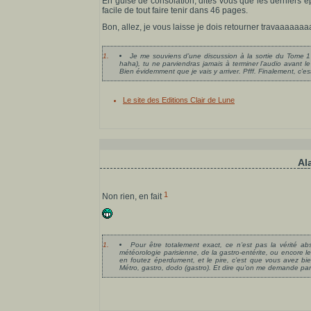
En guise de consolation, dites vous que les derniers 
facile de tout faire tenir dans 46 pages.
Bon, allez, je vous laisse je dois retourner travaa
1.
Je me souviens d’une discussion à la sortie du Tome 1 
haha), tu ne parviendras jamais à terminer l’audio avant
Bien évidemment que je vais y arriver. Pfff. Finalement, c’est 
Le site des Editions Clair de Lune
Al
1
Non rien, en fait
1.
Pour être totalement exact, ce n’est pas la vérité a
météorologie parisienne, de la gastro-entérite, ou encore
en foutez éperdument, et le pire, c’est que vous avez bie
Métro, gastro, dodo (gastro). Et dire qu’on me demande par