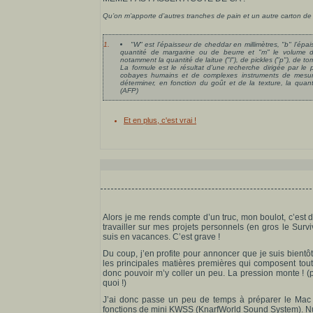
Qu’on m’apporte d’autres tranches de pain et un autre carton de
1.
"W" est l’épaisseur de cheddar en millimètres, "b" l’épais
quantité de margarine ou de beurre et "m" le volume 
notamment la quantité de laitue ("l"), de pickles ("p"), de to
La formule est le résultat d’une recherche dirigée par le p
cobayes humains et de complexes instruments de mesure
déterminer, en fonction du goût et de la texture, la quant
(AFP)
Et en plus, c'est vrai !
Alors je me rends compte d’un truc, mon boulot, c’est 
travailler sur mes projets personnels (en gros le Surv
suis en vacances. C’est grave !
Du coup, j’en profite pour annoncer que je suis bientô
les principales matières premières qui composent toute
donc pouvoir m’y coller un peu. La pression monte ! (
quoi !)
J’ai donc passe un peu de temps à préparer le Mac 
fonctions de mini KWSS (KnarfWorld Sound System). Nul 