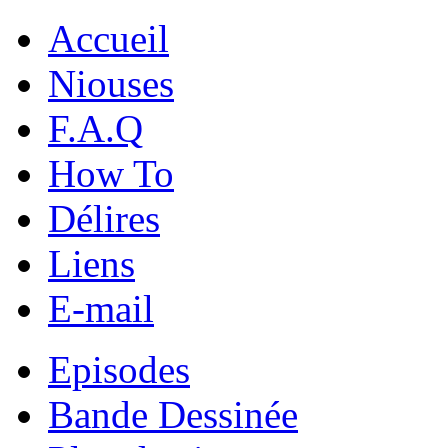
Accueil
Niouses
F.A.Q
How To
Délires
Liens
E-mail
Episodes
Bande Dessinée