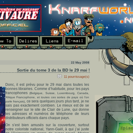
22 May 2008
Sortie du tome 3 de la BD le 29 mai !
11 pourrissage(s)
Donc, il est prévu pour le 29 mai dans toutes les
bonnes librairies. Comme d’habitude, pour les pays
francophones
(Belgique, Suisse, Luxembourg, Canada,
Afrique Francophone, et toutes ces sortes de pays où l’on
, ce sera quelques jours plus tard, je ne
parle français)
sais pas exactement combien. Le mieux est de se
renseigner sur le site de Clair de Lune, qui donne
les adresses et numéros de téléphone de leurs
distributeurs officiels dans chaque pays.
On s’est bien amusés sur la couverture, surtout
notre coloriste national, Yann-Gaël, à qui j’ai juste