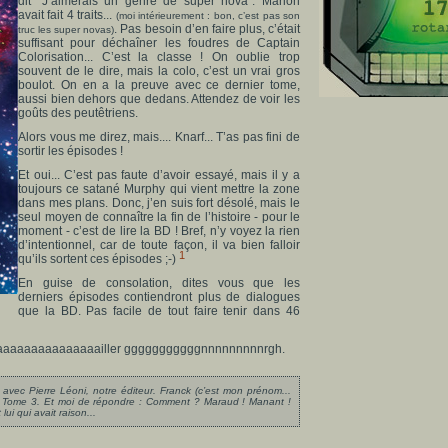
dit "J’aimerais un genre de super nova". Marion
avait fait 4 traits...
(moi intérieurement : bon, c’est pas son
. Pas besoin d’en faire plus, c’était
truc les super novas)
suffisant pour déchaîner les foudres de Captain
Colorisation... C’est la classe ! On oublie trop
souvent de le dire, mais la colo, c’est un vrai gros
boulot. On en a la preuve avec ce dernier tome,
aussi bien dehors que dedans. Attendez de voir les
goûts des peutêtriens.
Alors vous me direz, mais.... Knarf... T’as pas fini de
sortir les épisodes !
Et oui... C’est pas faute d’avoir essayé, mais il y a
toujours ce satané Murphy qui vient mettre la zone
dans mes plans. Donc, j’en suis fort désolé, mais le
seul moyen de connaître la fin de l’histoire - pour le
moment - c’est de lire la BD ! Bref, n’y voyez la rien
d’intentionnel, car de toute façon, il va bien falloir
1
qu’ils sortent ces épisodes ;-)
En guise de consolation, dites vous que les
derniers épisodes contiendront plus de dialogues
que la BD. Pas facile de tout faire tenir dans 46
aaaaaaaaaaaaaaaaaaaailler gggggggggggnnnnnnnnnrgh.
avec Pierre Léoni, notre éditeur. Franck (c’est mon prénom...
 le Tome 3. Et moi de répondre : Comment ? Maraud ! Manant !
lui qui avait raison...