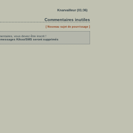
Knarvailleur (01:36)
Commentaires inutiles
[ Nouveau sujet de pourrissage ]
ntaires, vous devez être inscrit !
les messages Kikoo/SMS seront supprimés