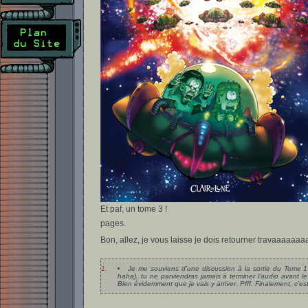
Et paf, un tome 3 !
pages.
Bon, allez, je vous laisse je dois retourner travaa
1.
Je me souviens d’une discussion à la sortie du Tome 1 
haha), tu ne parviendras jamais à terminer l’audio avant
Bien évidemment que je vais y arriver. Pfff. Finalement, c’est 