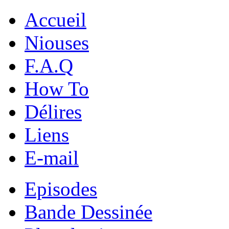
Accueil
Niouses
F.A.Q
How To
Délires
Liens
E-mail
Episodes
Bande Dessinée