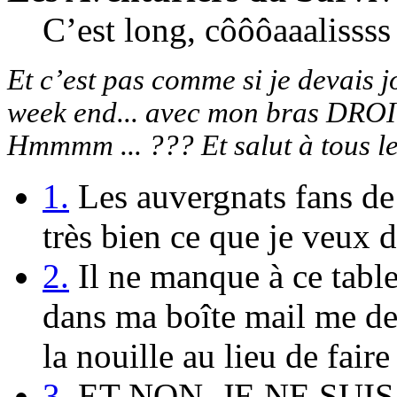
C’est long, côôôaaalissss
Et c’est pas comme si je devais 
week end... avec mon bras DROIT
Hmmmm ... ??? Et salut à tous l
1.
Les auvergnats fans de
très bien ce que je veux d
2.
Il ne manque à ce tabl
dans ma boîte mail me d
la nouille au lieu de fair
3.
ET NON, JE NE SUI