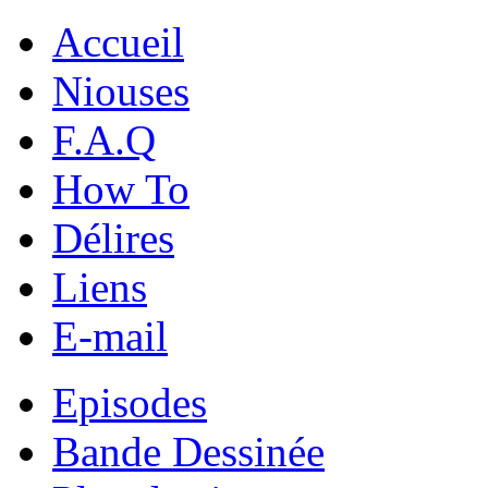
Accueil
Niouses
F.A.Q
How To
Délires
Liens
E-mail
Episodes
Bande Dessinée