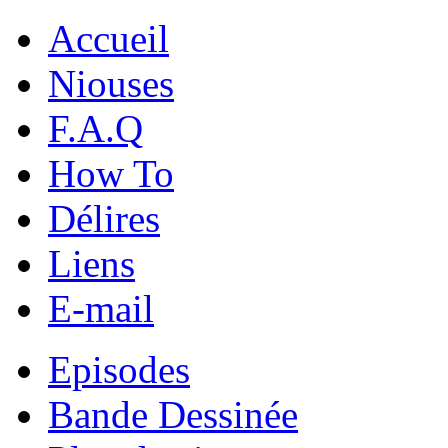
Accueil
Niouses
F.A.Q
How To
Délires
Liens
E-mail
Episodes
Bande Dessinée