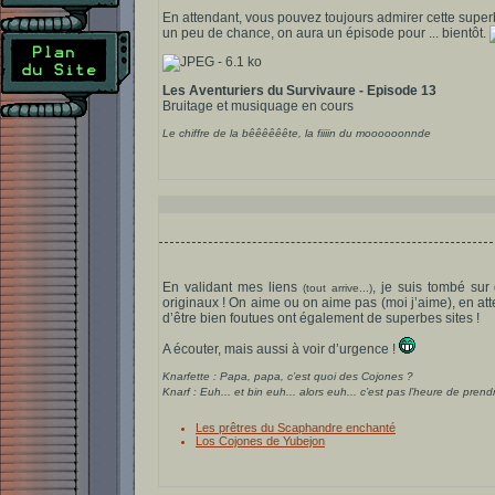
En attendant, vous pouvez toujours admirer cette super
un peu de chance, on aura un épisode pour ... bientôt.
Les Aventuriers du Survivaure - Episode 13
Bruitage et musiquage en cours
Le chiffre de la bêêêêêête, la fiiiin du moooooonnde
En validant mes liens
, je suis tombé su
(tout arrive...)
originaux ! On aime ou on aime pas (moi j’aime), en atte
d’être bien foutues ont également de superbes sites !
A écouter, mais aussi à voir d’urgence !
Knarfette : Papa, papa, c’est quoi des Cojones ?
Knarf : Euh... et bin euh... alors euh... c’est pas l’heure de pren
Les prêtres du Scaphandre enchanté
Los Cojones de Yubejon