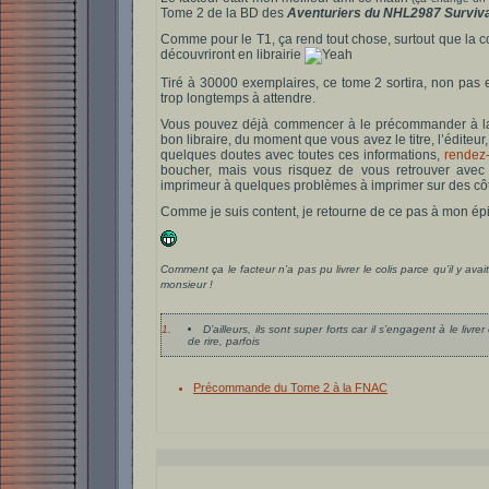
Tome 2 de la BD des
Aventuriers du NHL2987 Surviv
Comme pour le T1, ça rend tout chose, surtout que la cou
découvriront en librairie
Tiré à 30000 exemplaires, ce tome 2 sortira, non pas
trop longtemps à attendre.
Vous pouvez déjà commencer à le précommander à 
bon libraire, du moment que vous avez le titre, l’éditeur
quelques doutes avec toutes ces informations,
rendez-
boucher, mais vous risquez de vous retrouver avec 
imprimeur à quelques problèmes à imprimer sur des côte
Comme je suis content, je retourne de ce pas à mon ép
Comment ça le facteur n’a pas pu livrer le colis parce qu’il y av
monsieur !
1.
D’ailleurs, ils sont super forts car il s’engagent à le livr
de rire, parfois
Précommande du Tome 2 à la FNAC