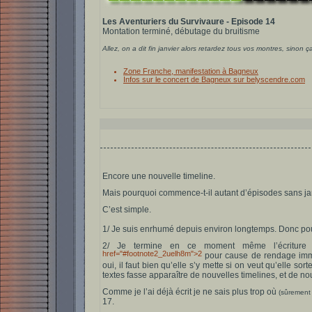
Les Aventuriers du Survivaure - Episode 14
Montation terminé, débutage du bruitisme
Allez, on a dit fin janvier alors retardez tous vos montres, sinon ç
Zone Franche, manifestation à Bagneux
Infos sur le concert de Bagneux sur belyscendre.com
Encore une nouvelle timeline.
Mais pourquoi commence-t-il autant d’épisodes sans ja
C’est simple.
1/ Je suis enrhumé depuis environ longtemps. Donc pou
2/ Je termine en ce moment même l’écriture
href="#footnote2_2uelh8m">2
pour cause de rendage immi
oui, il faut bien qu’elle s’y mette si on veut qu’elle sort
textes fasse apparaître de nouvelles timelines, et de 
Comme je l’ai déjà écrit je ne sais plus trop où
(sûrement 
17.