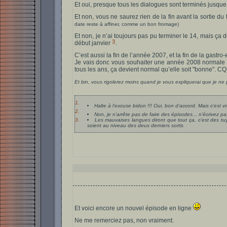
Et oui, presque tous les dialogues sont terminés jusque 
Et non, vous ne saurez rien de la fin avant la sortie d
date reste à affiner, comme un bon fromage)
Et non, je n’ai toujours pas pu terminer le 14, mais ça
3
début janvier
.
C’est aussi la fin de l’année 2007, et la fin de la gastro-
Je vais donc vous souhaiter une année 2008 normale 
tous les ans, ça devient normal qu’elle soit "bonne". C
Et bin, vous rigolerez moins quand je vous expliquerai que je ne 
1.
Halte à l’excuse bidon !!! Oui, bon d’accord. Mais c’est v
2.
Non, je n’arrête pas de faire des épisodes... n’écrivez pa
3.
Les mauvaises langues diront que tout ça, c’est des tuy
soient au niveau des deux derniers sortis
Et voici encore un nouvel épisode en ligne
Ne me remerciez pas, non vraiment.