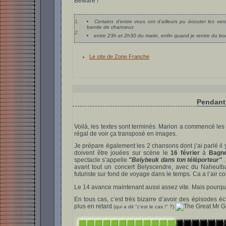
Beware !
1.
Certains d’entre vous ont d’ailleurs pu écouter les v
bande de chanceux
2.
entre 23h et 2h30 du matin, enfin quand je rentre du bo
Le site de Zone Franche
Pendant 
Voilà, les textes sont terminés. Marion a commencé les
régal de voir ça transposé en images.
Je prépare également les 2 chansons dont j’ai parlé il 
doivent être jouées sur scène le
16 février
à
Bagn
spectacle s’appelle
"Belybeuk dans ton téléporteur"
avant tout un concert Belyscendre, avec du Naheulb
futuriste sur fond de voyage dans le temps. Ca a l’air c
Le 14 avance maintenant aussi assez vite. Mais pourquo
En tous cas, c’est très bizarre d’avoir des épisodes é
plus en retard
(qui a dit "c’est le cas !" ?)