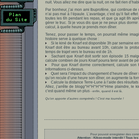
nuit. Vous allez me dire que la nuit, on ne fait rien d’hab
Par bonheur, j’ai mon ami Ibuprofène, qui continue de 
n’ai pas mal à l’épaule. L’avantage, c’est qu’il fait e
toutes les 6h pendant les repas, et que ça agit 8h apr
gérer le truc. Si je vous dis que je ne peux plus dormi
calcul, à quelle heure je prends mon dîner.
Tenez, pour passer le temps, on pourrait même imagine
histoire serve à quelque chose :
Si le kiné de Knarf est disponible 3h par semaine en
Knarf doit être au bureau avant 10h, calcule la prob
temps de trajet vers le bureau est de 1h.
Sachant que Knarf doit sortir son épisode 15 malg
calcule combien de jours Knarf pourra tenir avant de p
Pour que Knarf dorme correctement, calcule son h
informations ci-dessus.
Quel sera l’impact du changement d’heure de dîner s
qu’on recule d’une heure son dîner, on augmente la fo
Calcule la distance Terre-Lune à l’aide des résultat
Allez, j’arrête de blogg^H^H^H^H^Hme plaindre, le 
c’est quand même un plus
.
- enfin, quand il est là
Qu’on apporte d’autres comprimés ! C’est ma tournée !
Pour pouvoir enregistrer des comme
Attention : Kikoo-mode interdit ! Tous 