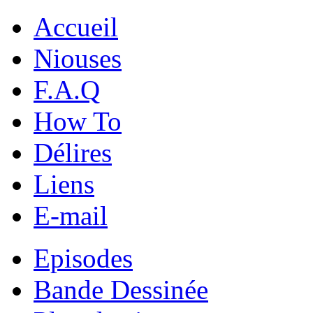
Accueil
Niouses
F.A.Q
How To
Délires
Liens
E-mail
Episodes
Bande Dessinée