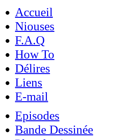
Accueil
Niouses
F.A.Q
How To
Délires
Liens
E-mail
Episodes
Bande Dessinée