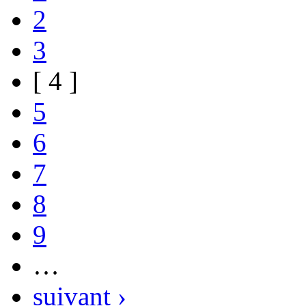
2
3
[ 4 ]
5
6
7
8
9
…
suivant ›