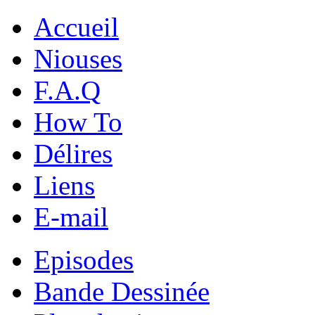
Accueil
Niouses
F.A.Q
How To
Délires
Liens
E-mail
Episodes
Bande Dessinée