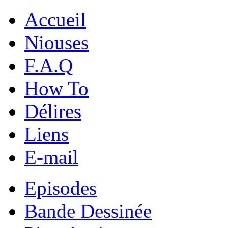
Accueil
Niouses
F.A.Q
How To
Délires
Liens
E-mail
Episodes
Bande Dessinée