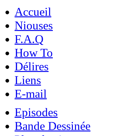
Accueil
Niouses
F.A.Q
How To
Délires
Liens
E-mail
Episodes
Bande Dessinée