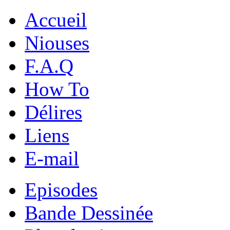
Accueil
Niouses
F.A.Q
How To
Délires
Liens
E-mail
Episodes
Bande Dessinée