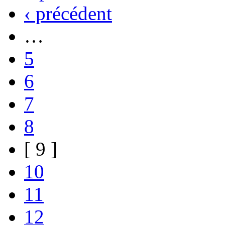
‹ précédent
…
5
6
7
8
[ 9 ]
10
11
12