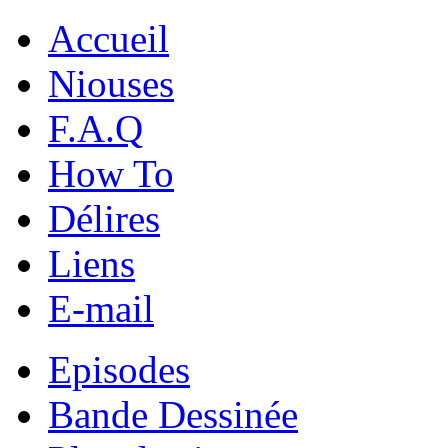
Accueil
Niouses
F.A.Q
How To
Délires
Liens
E-mail
Episodes
Bande Dessinée