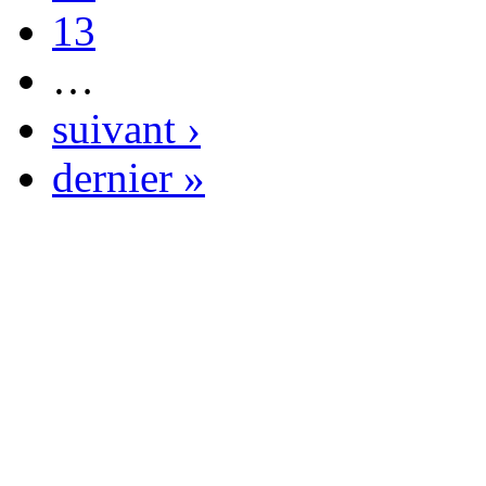
13
…
suivant ›
dernier »