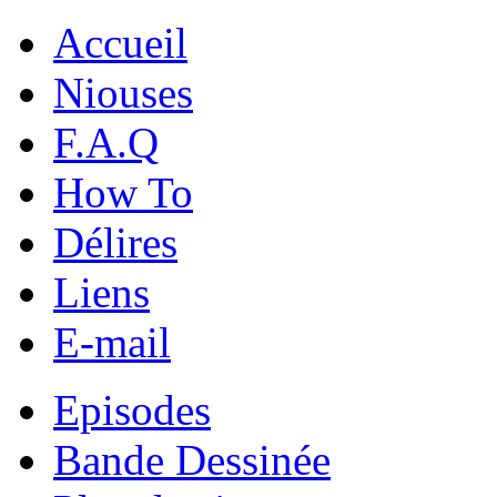
Accueil
Niouses
F.A.Q
How To
Délires
Liens
E-mail
Episodes
Bande Dessinée