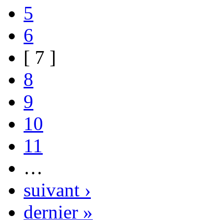
5
6
[ 7 ]
8
9
10
11
…
suivant ›
dernier »