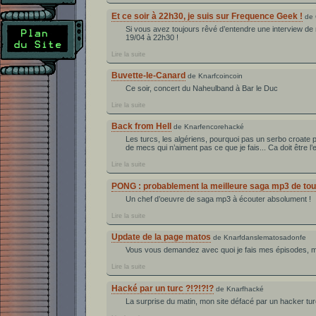
Et ce soir à 22h30, je suis sur Frequence Geek !
de 
Si vous avez toujours rêvé d’entendre une interview de
19/04 à 22h30 !
Lire la suite
Buvette-le-Canard
de Knarfcoincoin
Ce soir, concert du Naheulband à Bar le Duc
Lire la suite
Back from Hell
de Knarfencorehacké
Les turcs, les algériens, pourquoi pas un serbo croate po
de mecs qui n’aiment pas ce que je fais... Ca doit être l
Lire la suite
PONG : probablement la meilleure saga mp3 de tou
Un chef d’oeuvre de saga mp3 à écouter absolument !
Lire la suite
Update de la page matos
de Knarfdanslematosadonfe
Vous vous demandez avec quoi je fais mes épisodes, m
Lire la suite
Hacké par un turc ?!?!?!?
de Knarfhacké
La surprise du matin, mon site défacé par un hacker turc