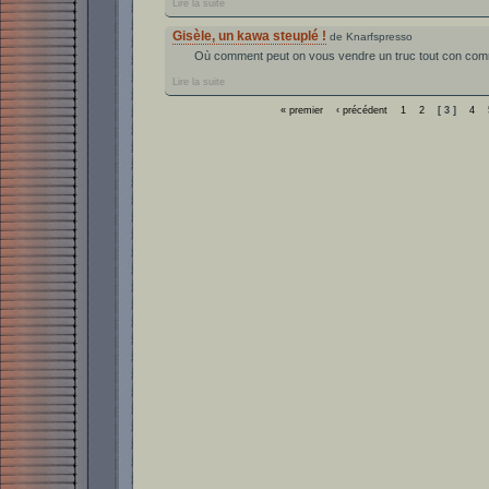
Lire la suite
Gisèle, un kawa steuplé !
de Knarfspresso
Où comment peut on vous vendre un truc tout con comme
Lire la suite
« premier
‹ précédent
1
2
[ 3 ]
4