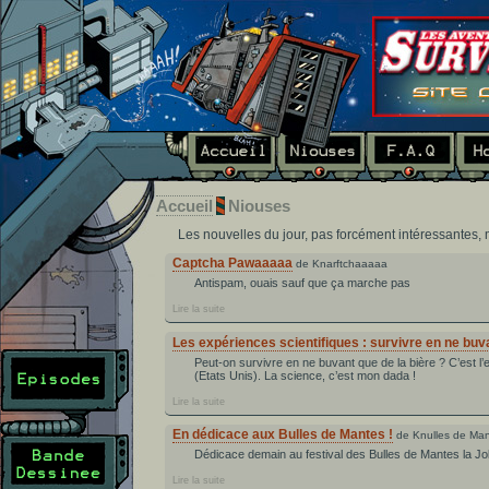
Accueil
Niouses
Les nouvelles du jour, pas forcément intéressantes, m
Captcha Pawaaaaa
de Knarftchaaaaa
Antispam, ouais sauf que ça marche pas
Lire la suite
Les expériences scientifiques : survivre en ne buva
Peut-on survivre en ne buvant que de la bière ? C’est l’
(Etats Unis). La science, c’est mon dada !
Lire la suite
En dédicace aux Bulles de Mantes !
de Knulles de Ma
Dédicace demain au festival des Bulles de Mantes la Jo
Lire la suite