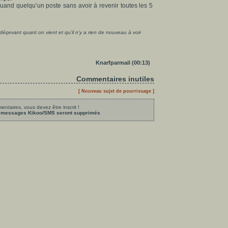
quand quelqu’un poste sans avoir à revenir toutes les 5
t déçevant quant on vient et qu’il n’y a rien de nouveau à voir
Knarfparmail (00:13)
Commentaires inutiles
[ Nouveau sujet de pourrissage ]
ntaires, vous devez être inscrit !
les messages Kikoo/SMS seront supprimés