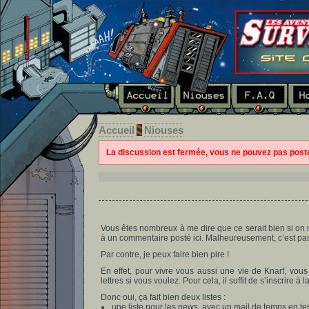
Accueil
Niouses
La discussion est fermée, vous ne pouvez pas pos
Vous êtes nombreux à me dire que ce serait bien si on 
à un commentaire posté ici. Malheureusement, c’est pas 
Par contre, je peux faire bien pire !
En effet, pour vivre vous aussi une vie de Knarf, vou
lettres si vous voulez. Pour cela, il suffit de s’inscrire à
Donc oui, ça fait bien deux listes :
une liste pour les news, avec un mail de temps en t