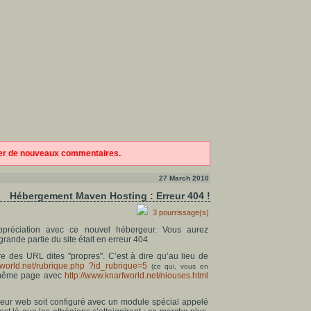
ter de nouveaux commentaires.
27 March 2010
Hébergement Maven Hosting : Erreur 404 !
3 pourrissage(s)
appréciation avec ce nouvel hébergeur. Vous aurez
rande partie du site était en erreur 404.
ture des URL dites "propres". C’est à dire qu’au lieu de
fworld.net/rubrique.php ?id_rubrique=5
(ce qui, vous en
a même page avec
http://www.knarfworld.net/niouses.html
erveur web soit configuré avec un module spécial appelé