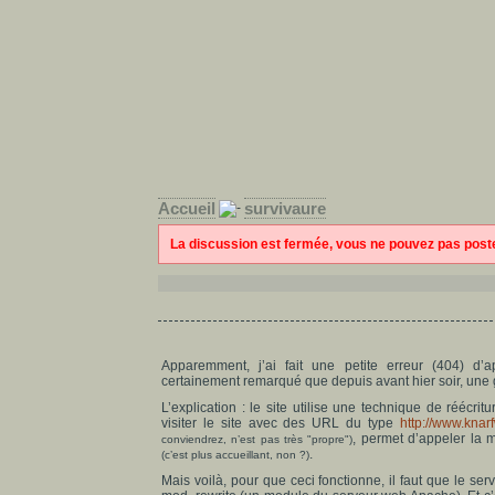
Accueil
survivaure
La discussion est fermée, vous ne pouvez pas pos
Apparemment, j’ai fait une petite erreur (404) d’
certainement remarqué que depuis avant hier soir, une g
L’explication : le site utilise une technique de réécri
visiter le site avec des URL du type
http://www.knar
, permet d’appeler l
conviendrez, n’est pas très "propre")
.
(c’est plus accueillant, non ?)
Mais voilà, pour que ceci fonctionne, il faut que le s