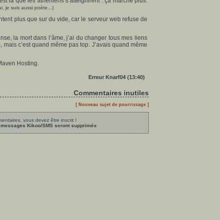
t là que les athéniens s’atteignirent : ça marche plus.
i, je suis aussi poète...)
intent plus que sur du vide, car le serveur web refuse de
nse, la mort dans l’âme, j’ai du changer tous mes liens
onc, mais c’est quand même pas top. J’avais quand même
 Maven Hosting.
Erreur Knarf04 (13:40)
Commentaires inutiles
[ Nouveau sujet de pourrissage ]
ntaires, vous devez être inscrit !
les messages Kikoo/SMS seront supprimés