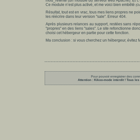
mod_rewrite (un module du serveur web Apache). Et c’es
Ce module n’est plus activé, et me voici bien embêté
(Ou
Résultat, tout est en vrac, tous mes liens propres ne po
les réécrire dans leur version "sale". Erreur 404.
Après plusieurs relances au support, restées sans répo
"propres" en des liens "sales". Le site refonctionne d
choisi cet hébergeur en partie pour cette fonction.
Ma conclusion : si vous cherchez un hébergeur, évitez
Pour pouvoir enregistrer des comme
Attention : Kikoo-mode interdit ! Tous 