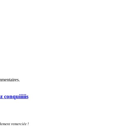
mmentaires.
z conquiiiiis
dement remerciée !