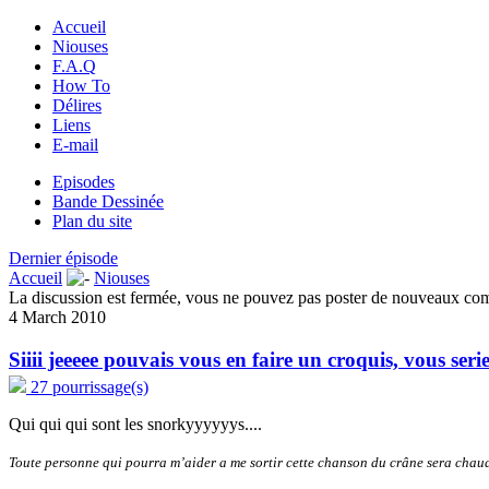
Accueil
Niouses
F.A.Q
How To
Délires
Liens
E-mail
Episodes
Bande Dessinée
Plan du site
Dernier épisode
Accueil
Niouses
La discussion est fermée, vous ne pouvez pas poster de nouveaux co
4 March 2010
Siiii jeeeee pouvais vous en faire un croquis, vous serie
27 pourrissage(s)
Qui qui qui sont les snorkyyyyyys....
Toute personne qui pourra m’aider a me sortir cette chanson du crâne sera chau