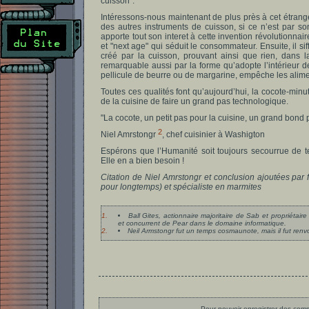
cuisson".
Intéressons-nous maintenant de plus près à cet étrange 
des autres instruments de cuisson, si ce n’est par s
apporte tout son interet à cette invention révolutionn
et "next age" qui séduit le consommateur. Ensuite, il si
créé par la cuisson, prouvant ainsi que rien, dans la
remarquable aussi par la forme qu’adopte l’intérieur de 
pellicule de beurre ou de margarine, empêche les alime
Toutes ces qualités font qu’aujourd’hui, la cocote-minut
de la cuisine de faire un grand pas technologique.
"La cocote, un petit pas pour la cuisine, un grand bond 
2
Niel Amrstongr
, chef cuisinier à Washigton
Espérons que l’Humanité soit toujours secourrue de te
Elle en a bien besoin !
Citation de Niel Amrstongr et conclusion ajoutées par
pour longtemps) et spécialiste en marmites
1.
Ball Gites, actionnaire majoritaire de Sab et propriéta
et concurrent de Pear dans le domaine informatique.
2.
Neil Armstongr fut un temps cosmaunote, mais il fut renv
Pour pouvoir enregistrer des comme