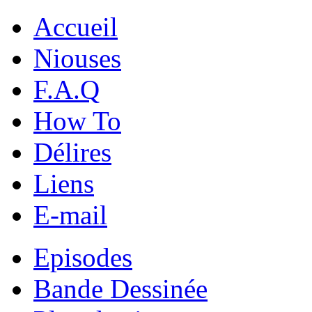
Accueil
Niouses
F.A.Q
How To
Délires
Liens
E-mail
Episodes
Bande Dessinée