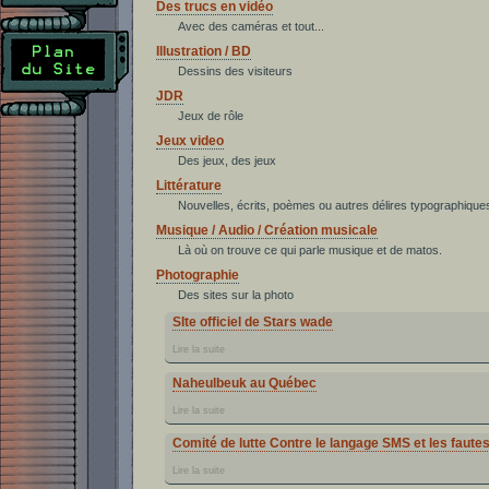
Des trucs en vidéo
Avec des caméras et tout...
Illustration / BD
Dessins des visiteurs
JDR
Jeux de rôle
Jeux video
Des jeux, des jeux
Littérature
Nouvelles, écrits, poèmes ou autres délires typographique
Musique / Audio / Création musicale
Là où on trouve ce qui parle musique et de matos.
Photographie
Des sites sur la photo
SIte officiel de Stars wade
Lire la suite
Naheulbeuk au Québec
Lire la suite
Comité de lutte Contre le langage SMS et les fautes
Lire la suite