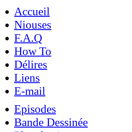
Accueil
Niouses
F.A.Q
How To
Délires
Liens
E-mail
Episodes
Bande Dessinée