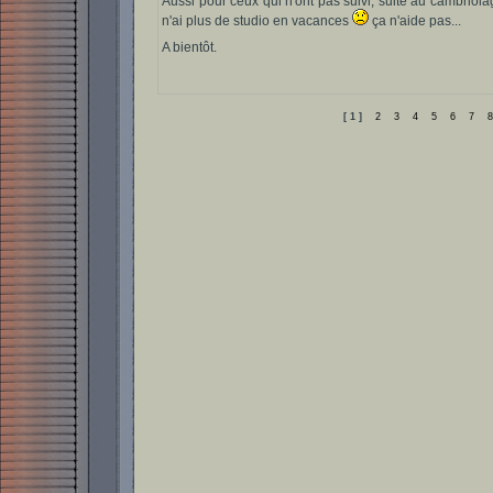
Aussi pour ceux qui n'ont pas suivi, suite au cambriola
n'ai plus de studio en vacances
ça n'aide pas...
A bientôt.
[ 1 ]
2
3
4
5
6
7
8