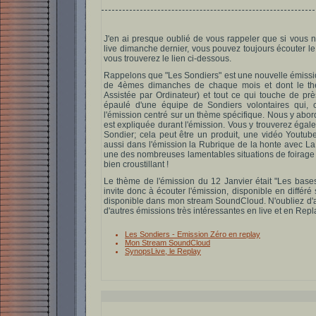
J'en ai presque oublié de vous rappeler que si vous n
live dimanche dernier, vous pouvez toujours écouter le
vous trouverez le lien ci-dessous.
Rappelons que "Les Sondiers" est une nouvelle émissi
de 4èmes dimanches de chaque mois et dont le thè
Assistée par Ordinateur) et tout ce qui touche de pr
épaulé d'une équipe de Sondiers volontaires qui, c
l'émission centré sur un thème spécifique. Nous y abor
est expliquée durant l'émission. Vous y trouverez éga
Sondier; cela peut être un produit, une vidéo Youtube,
aussi dans l'émission la Rubrique de la honte avec La
une des nombreuses lamentables situations de foirage tot
bien croustillant !
Le thème de l'émission du 12 Janvier était "Les bases
invite donc à écouter l'émission, disponible en différé
disponible dans mon stream SoundCloud. N'oubliez d'all
d'autres émissions très intéressantes en live et en Repl
Les Sondiers - Emission Zéro en replay
Mon Stream SoundCloud
SynopsLive, le Replay