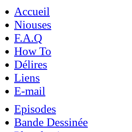
Accueil
Niouses
F.A.Q
How To
Délires
Liens
E-mail
Episodes
Bande Dessinée