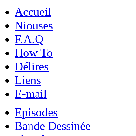
Accueil
Niouses
F.A.Q
How To
Délires
Liens
E-mail
Episodes
Bande Dessinée