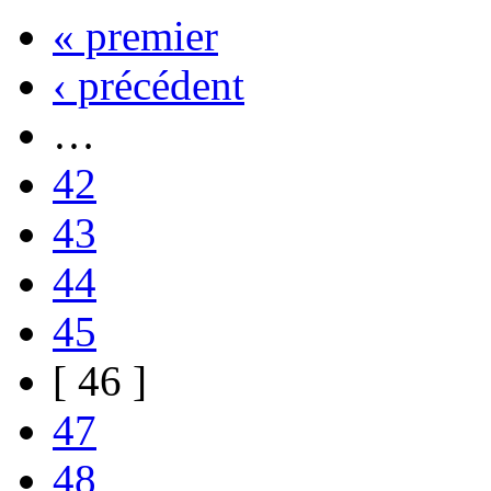
« premier
‹ précédent
…
42
43
44
45
[ 46 ]
47
48