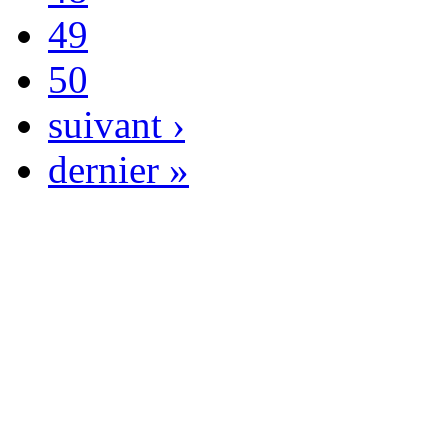
49
50
suivant ›
dernier »