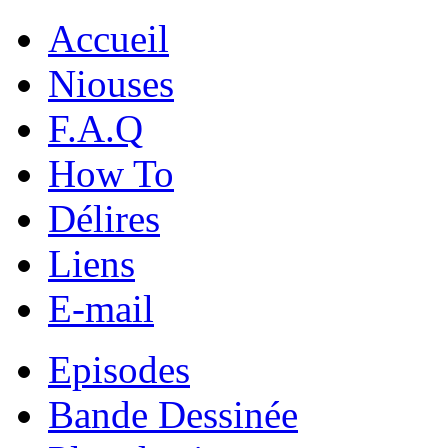
Accueil
Niouses
F.A.Q
How To
Délires
Liens
E-mail
Episodes
Bande Dessinée