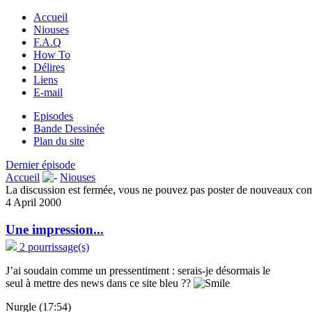
Accueil
Niouses
F.A.Q
How To
Délires
Liens
E-mail
Episodes
Bande Dessinée
Plan du site
Dernier épisode
Accueil
Niouses
La discussion est fermée, vous ne pouvez pas poster de nouveaux co
4 April 2000
Une impression...
2 pourrissage(s)
J’ai soudain comme un pressentiment : serais-je désormais le
seul à mettre des news dans ce site bleu ??
Nurgle (17:54)