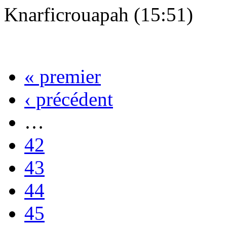
Knarficrouapah (15:51)
« premier
‹ précédent
…
42
43
44
45