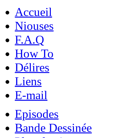
Accueil
Niouses
F.A.Q
How To
Délires
Liens
E-mail
Episodes
Bande Dessinée