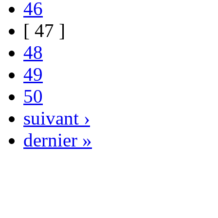
46
[ 47 ]
48
49
50
suivant ›
dernier »