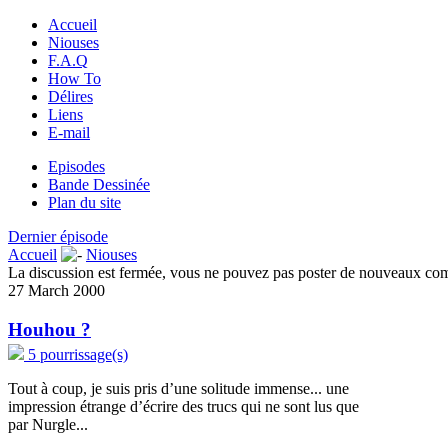
Accueil
Niouses
F.A.Q
How To
Délires
Liens
E-mail
Episodes
Bande Dessinée
Plan du site
Dernier épisode
Accueil
Niouses
La discussion est fermée, vous ne pouvez pas poster de nouveaux co
27 March 2000
Houhou ?
5 pourrissage(s)
Tout à coup, je suis pris d’une solitude immense... une
impression étrange d’écrire des trucs qui ne sont lus que
par Nurgle...