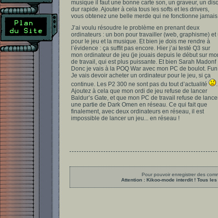
musique il faut une bonne carte son, un graveur, un dis
dur rapide. Ajouter à cela tous les softs et les drivers,
vous obtenez une belle merde qui ne fonctionne jamais
J’ai voulu résoudre le problème en prenant deux
ordinateurs : un bon pour travailler (web, graphisme) et
pour le jeu et la musique. Et bien je dois me rendre à
l’évidence : ça suffit pas encore. Hier j’ai testé Q3 sur
mon ordinateur de jeu (je jouais depuis le début sur m
de travail, qui est plus puissante. Et bien Sarah Madonf 
Donc je vais à la POQ War avec mon PC de boulot. Fun
Je vais devoir acheter un ordinateur pour le jeu, si ça
continue. Les P2 300 ne sont pas du tout d’actualité
.
Ajoutez à cela que mon ordi de jeu refuse de lancer
Baldur’s Gate, et que mon PC de travail refuse de lance
une partie de Dark Omen en réseau. Ce qui fait que
finalement, avec deux ordinateurs en réseau, il est
impossible de lancer un jeu... en réseau !
Pour pouvoir enregistrer des comme
Attention : Kikoo-mode interdit ! Tous 