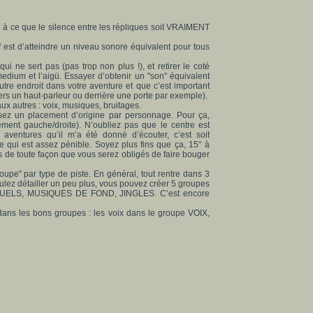
çon à ce que le silence entre les répliques soit VRAIMENT
if est d’atteindre un niveau sonore équivalent pour tous
qui ne sert pas (pas trop non plus !), et retirer le coté
 medium et l’aigü. Essayer d’obtenir un "son" équivalent
re endroit dans votre aventure et que c’est important
vers un haut-parleur ou derrière une porte par exemple).
ux autres : voix, musiques, bruitages.
issez un placement d’origine par personnage. Pour ça,
ement gauche/droite). N’oubliez pas que le centre est
aventures qu’il m’a été donné d’écouter, c’est soit
 qui est assez pénible. Soyez plus fins que ça, 15° à
ous de toute façon que vous serez obligés de faire bouger
roupe" par type de piste. En général, tout rentre dans 3
ez détailler un peu plus, vous pouvez créer 5 groupes
ELS, MUSIQUES DE FOND, JINGLES. C’est encore
dans les bons groupes : les voix dans le groupe VOIX,