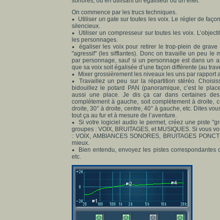
sonores, ou en utilisant un égaliseur ou un effet.
On commence par les trucs techniques.
Utiliser un gate sur toutes les voix. Le régler de fa
silencieux.
Utiliser un compresseur sur toutes les voix. L’object
les personnages.
égaliser les voix pour retirer le trop-plein de grave 
"agressif" (les sifflantes). Donc on travaille un peu le
par personnage, sauf si un personnage est dans un aut
que sa voix soit égalisée d’une façon différente (au tra
Mixer grossièrement les niveaux les uns par rapport a
Travaillez un peu sur la répartition stéréo. Chois
bidouillez le potard PAN (panoramique, c’est le plac
aussi une place. Je dis ça car dans certaines des 
complètement à gauche, soit complètement à droite, ce
droite, 30° à droite, centre, 40° à gauche, etc. Dites v
tout ça au fur et à mesure de l’aventure.
Si votre logiciel audio le permet, créez une piste "g
groupes : VOIX, BRUITAGES, et MUSIQUES. Si vous voul
: VOIX, AMBIANCES SONORES, BRUITAGES PONCTU
mieux.
Bien entendu, envoyez les pistes correspondantes 
etc.