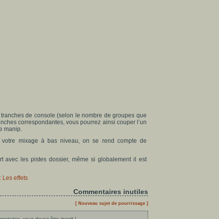
 6 tranches de console (selon le nombre de groupes que
ranches correspondantes, vous pourrez ainsi couper l’un
le manip.
er votre mixage à bas niveau, on se rend compte de
 avec les pistes dossier, même si globalement il est
 Les effets
Commentaires inutiles
[ Nouveau sujet de pourrissage ]
ntaires, vous devez être inscrit !