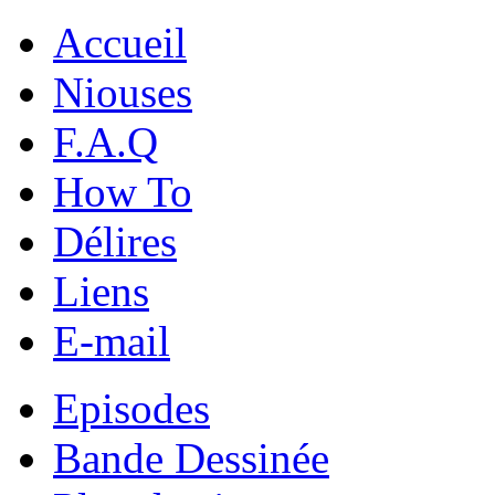
Accueil
Niouses
F.A.Q
How To
Délires
Liens
E-mail
Episodes
Bande Dessinée