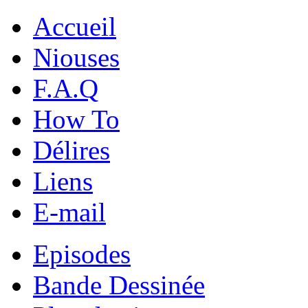
Accueil
Niouses
F.A.Q
How To
Délires
Liens
E-mail
Episodes
Bande Dessinée