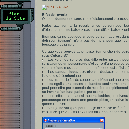
armure, ou autre...).
Effet de reverb
On peut donner une sensation d’éloignement progressif
Faites attention à la reverb si ce personnage b
d’éloignement, ne baissez pas le son diffus, baissez uni
Bien sûr, ça ne vaut que si votre personnage est dans 
définition (puisqu’il n’y a pas de murs pour que les 
beucoup plus simple.
Ce que vous pouvez automatiser (en fonction de votre 
sous Cubase SX) :
Les volumes sonores des différentes pistes : pour
sensation qu’un personnage s’éliogne d’une source son
volume d’une musique quand une réplique est difficile 
Les panoramiques des pistes : déplacer en temps
l’espace stéréophonique.
Les mutes : le fait de couper complètement une piste 
Les égaliseurs : toutes les bandes sont normalemen
peut permettre par exemple de modifier complètement l
au travers d’un haut-parleur, par exemple).
Les effets sont aussi automatisables, le niveau
personnage entre dans une grande pièce, on active la g
quand il en sort.
Bref, je ne sais pas pourquoi je me casse le tête à to
choisir ce que vous voulez automatiser pour donner plu