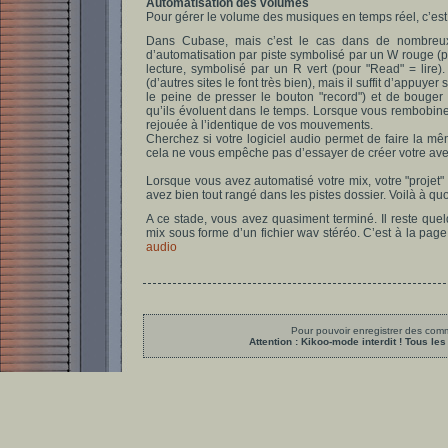
Automatisation des volumes
Pour gérer le volume des musiques en temps réel, c’est
Dans Cubase, mais c’est le cas dans de nombreux l
d’automatisation par piste symbolisé par un W rouge (pou
lecture, symbolisé par un R vert (pour "Read" = lire
(d’autres sites le font très bien), mais il suffit d’appuyer
le peine de presser le bouton "record") et de bouge
qu’ils évoluent dans le temps. Lorsque vous rembobinez
rejouée à l’identique de vos mouvements.
Cherchez si votre logiciel audio permet de faire la mêm
cela ne vous empêche pas d’essayer de créer votre ave
Lorsque vous avez automatisé votre mix, votre "proje
avez bien tout rangé dans les pistes dossier. Voilà à qu
A ce stade, vous avez quasiment terminé. Il reste quelq
mix sous forme d’un fichier wav stéréo. C’est à la page
audio
Pour pouvoir enregistrer des comme
Attention : Kikoo-mode interdit ! Tous 