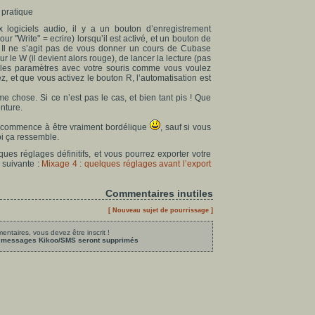
 pratique
ogiciels audio, il y a un bouton d’enregistrement
r "Write" = ecrire) lorsqu’il est activé, et un bouton de
). Il ne s’agit pas de vous donner un cours de Cubase
 sur le W (il devient alors rouge), de lancer la lecture (pas
r les paramètres avec votre souris comme vous voulez
, et que vous activez le bouton R, l’automatisation est
e chose. Si ce n’est pas le cas, et bien tant pis ! Que
nture.
t" commence à être vraiment bordélique
, sauf si vous
oi ça ressemble.
ues réglages définitifs, et vous pourrez exporter votre
 suivante :
Mixage 4 : quelques réglages avant l’export
Commentaires inutiles
[ Nouveau sujet de pourrissage ]
ntaires, vous devez être inscrit !
les messages Kikoo/SMS seront supprimés