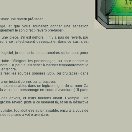
 avec une reverb pré-fader
ouge, et que vous souhaitez donner une sensation
quement le son direct (reverb pre-fader).
une pièce, s’il est dehors, il n’y a pas de reverb, par
sons se réfléchissent dessus...) et dans ce cas, c’est
logiciel, je donne ici les paramètres qu’on peut gérer
 faire s’éloigner les personnages, ou pour donner la
ore. Ca peut aussi servir à baisser temporairement le
à entendre.
 réel les sources sonores (voix, ou bruitages) dans
à un instant donné, ou la réactiver.
t automatisables dans un logiciel digne de ce nom. Ca
a voix d’un personnage en cours d’aventure (s’il parle
 des envois, et leurs boutons on/off. Exemple : un
rosse reverb, juste à ce moment là, et on la désactive
ut lister. Tout doit être automatisable, ensuite à vous de
s de réalisme à votre aventure.