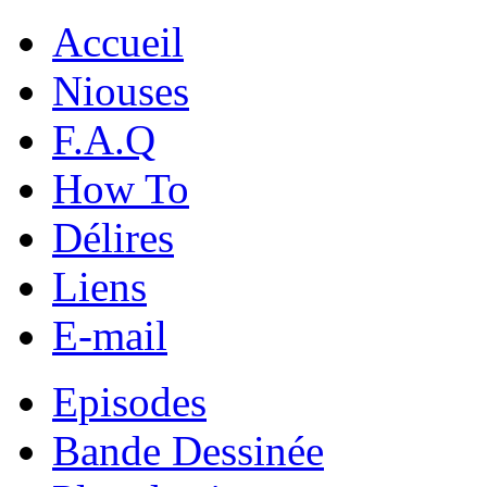
Accueil
Niouses
F.A.Q
How To
Délires
Liens
E-mail
Episodes
Bande Dessinée