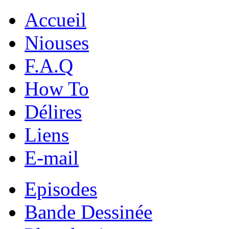
Accueil
Niouses
F.A.Q
How To
Délires
Liens
E-mail
Episodes
Bande Dessinée