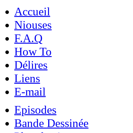
Accueil
Niouses
F.A.Q
How To
Délires
Liens
E-mail
Episodes
Bande Dessinée