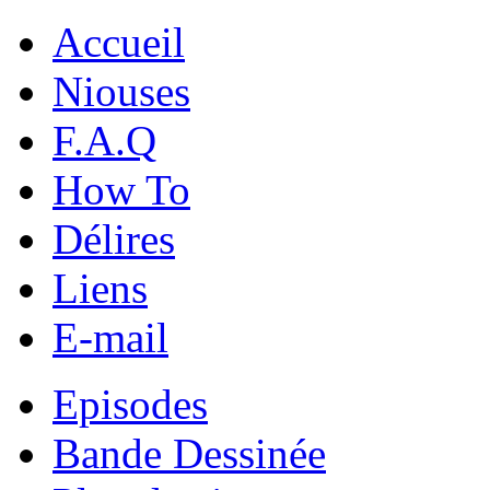
Accueil
Niouses
F.A.Q
How To
Délires
Liens
E-mail
Episodes
Bande Dessinée