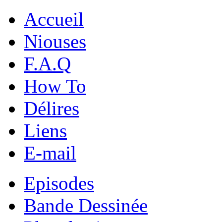
Accueil
Niouses
F.A.Q
How To
Délires
Liens
E-mail
Episodes
Bande Dessinée