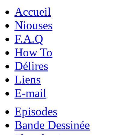
Accueil
Niouses
F.A.Q
How To
Délires
Liens
E-mail
Episodes
Bande Dessinée