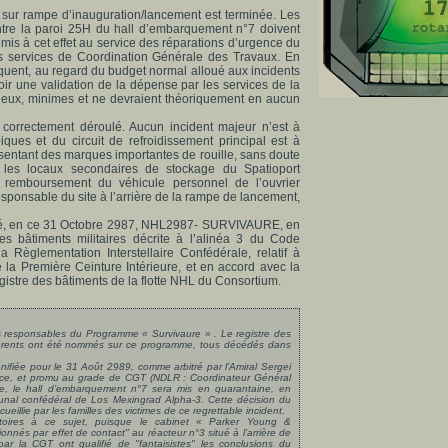
 sur rampe d’inauguration/lancement est terminée. Les
ntre la paroi 25H du hall d’embarquement n°7 doivent
emis à cet effet au service des réparations d’urgence du
es services de Coordination Générale des Travaux. En
uent, au regard du budget normal alloué aux incidents
oir une validation de la dépense par les services de la
à eux, minimes et ne devraient théoriquement en aucun
correctement déroulé. Aucun incident majeur n’est à
iques et du circuit de refroidissement principal est à
sentant des marques importantes de rouille, sans doute
les locaux secondaires de stockage du Spatioport
e remboursement du véhicule personnel de l’ouvrier
sponsable du site à l’arrière de la rampe de lancement,
sé, en ce 31 Octobre 2987, NHL2987- SURVIVAURE, en
s bâtiments militaires décrite à l’alinéa 3 du Code
 Règlementation Interstellaire Confédérale, relatif à
de la Première Ceinture Intérieure, et en accord avec la
gistre des bâtiments de la flotte NHL du Consortium.
 les responsables du Programme « Survivaure » . Le registre des
fférents ont été nommés sur ce programme, tous décédés dans
anifiée pour le 31 Août 2989, comme arbitré par l’Amiral Sergei
cice, et promu au grade de CGT (NDLR : Coordinateur Général
nte, le hall d’embarquement n°7 sera mis en quarantaine, en
unal confédéral de Los Mexingrad Alpha-3. Cette décision du
eillie par les familles des victimes de ce regrettable incident.
ictoires à ce sujet, puisque le cabinet « Parker Young &
ionnés par effet de contact
" au réacteur n°3 situé à l’arrière de
 par la CGT ont qualifié de "
fantaisistes
" les conclusions du