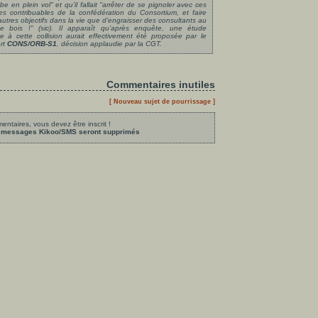
be en plein vol
" et qu’il fallait "
arrêter de se pignoler avec ces
les contribuables de la confédération du Consortium, et faire
’autres objectifs dans la vie que d’engraisser des consultants au
de bois !
" (sic). Il apparaît qu’après enquête, une étude
e à cette collision aurait effectivement été proposée par le
ort
CONS/ORB-S1
, décision applaudie par la CGT.
Commentaires inutiles
[ Nouveau sujet de pourrissage ]
ntaires, vous devez être inscrit !
les messages Kikoo/SMS seront supprimés