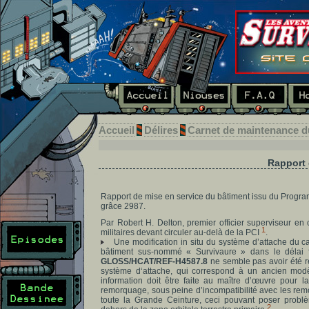
Accueil
Délires
Carnet de maintenance
Rapport 
Rapport de mise en service du bâtiment issu du Progra
grâce 2987.
Par Robert H. Delton, premier officier superviseur en 
1
militaires devant circuler au-delà de la PCI
.
Une modification in situ du système d’attache du 
bâtiment sus-nommé « Survivaure » dans le délai 
GLOSS/HCAT/REF-H4587.8
ne semble pas avoir été r
système d‘attache, qui correspond à un ancien mod
information doit être faite au maître d’œuvre pour 
remorquage, sous peine d’incompatibilité avec les rem
toute la Grande Ceinture, ceci pouvant poser probl
2