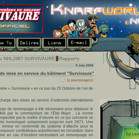
 du NHL2987-SURVIVAURE
Rapports
5 July 2006
de mise en service du bâtiment "Survivaure"
11 pourrissage(s)
mme « Survivaure » en ce jour du 25 Octobre de l’an de
charge des mises en service d’astronefs interstellaires
cargo de remorquage a été nécessaire pour déplacer le
fixé par le commandant de l’État Major . La norme
espectée par le maître d’oeuvre en ce qui concerne ce
èle homologué uniquement jusqu‘en avril 2973. Une
la remise en conformité du système d’attache pour le
orqueurs confédéraux actuellement en circulation dans
ème en cas d’incident nécessitant un remorquage en