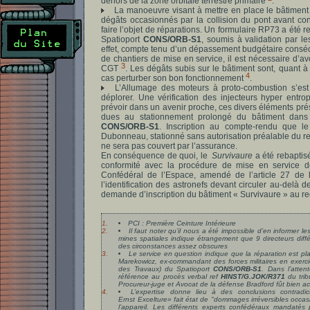
dehors de la zone orbitale terrestre primaire
.
La manoeuvre visant à mettre en place le bâtiment
dégâts occasionnés par la collision du pont avant co
faire l’objet de réparations. Un formulaire RP73 a été r
Spatioport
CONS/ORB-S1
, soumis à validation par l
effet, compte tenu d’un dépassement budgétaire conséq
de chantiers de mise en service, il est nécessaire d’av
3
CGT
. Les dégâts subis sur le bâtiment sont, quant 
4
cas perturber son bon fonctionnement
.
L’Allumage des moteurs à proto-combustion s’est 
déplorer. Une vérification des injecteurs hyper entrop
prévoir dans un avenir proche, ces divers éléments pré
dues au stationnement prolongé du bâtiment dans 
CONS/ORB-S1
. Inscription au compte-rendu que l
Dubonneau, stationné sans autorisation préalable du re
ne sera pas couvert par l’assurance.
En conséquence de quoi, le
Survivaure
a été rebapti
conformité avec la procédure de mise en service de
Confédéral de l’Espace, amendé de l’article 27 de la
l’identification des astronefs devant circuler au-delà 
demande d’inscription du bâtiment « Survivaure » au re
1.
PCI : Première Ceinture Intérieure
2.
Il faut noter qu’il nous a été impossible d’en informer
mines spatiales indique étrangement que 9 directeurs di
des circonstances assez obscures
3.
Le service en question indique que la réparation est pl
Marekowicz, ex-commandant des forces militaires en exer
des Travaux) du Spatioport
CONS/ORB-S1
. Dans l’atte
référence au procès verbal ref
HINST/G.JOK/R371
du trib
Procureur-juge et Avocat de la défense Bradford fût bien accu
4.
L’expertise donne lieu à des conclusions contrad
Ernst Excelture» fait état de "
dommages irréversibles occas
l’appareil. Les différents experts confédéraux mandatés