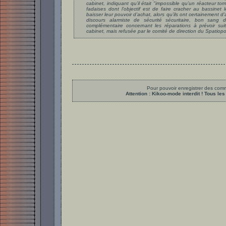
cabinet, indiquant qu’il était "
impossible qu’un réacteur tom
fadaises dont l’objectif est de faire cracher au bassinet 
baisser leur pouvoir d’achat, alors qu’ils ont certainement d
discours alarmiste de sécurité sécuritaire, bon sang 
complémentaire concernant les réparations à prévoir suit
cabinet, mais refusée par le comité de direction du Spatiop
Pour pouvoir enregistrer des comme
Attention : Kikoo-mode interdit ! Tous 