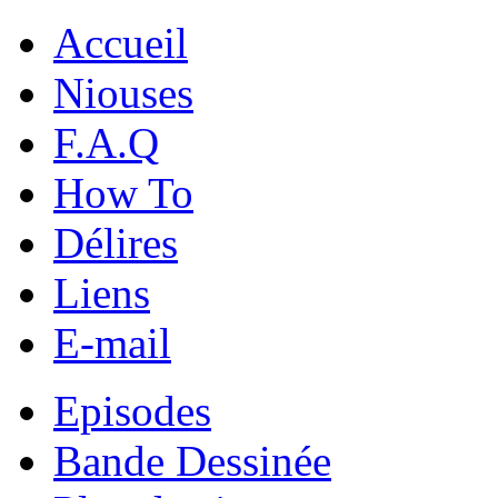
Accueil
Niouses
F.A.Q
How To
Délires
Liens
E-mail
Episodes
Bande Dessinée