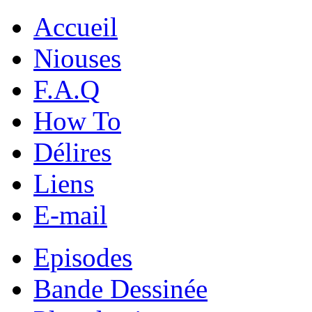
Accueil
Niouses
F.A.Q
How To
Délires
Liens
E-mail
Episodes
Bande Dessinée