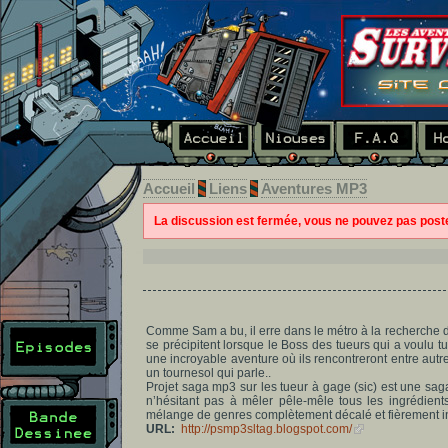
Accueil
Liens
Aventures MP3
La discussion est fermée, vous ne pouvez pas pos
Comme Sam a bu, il erre dans le métro à la recherche d
se précipitent lorsque le Boss des tueurs qui a voulu t
une incroyable aventure où ils rencontreront entre autr
un tournesol qui parle..
Projet saga mp3 sur les tueur à gage (sic) est une sa
n’hésitant pas à mêler pêle-mêle tous les ingrédient
mélange de genres complètement décalé et fièrement i
URL:
http://psmp3sltag.blogspot.com/