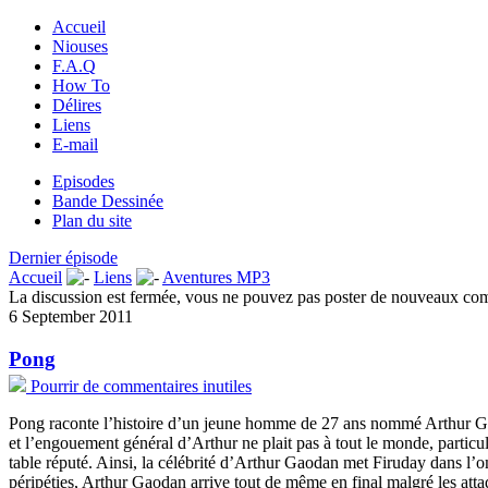
Accueil
Niouses
F.A.Q
How To
Délires
Liens
E-mail
Episodes
Bande Dessinée
Plan du site
Dernier épisode
Accueil
Liens
Aventures MP3
La discussion est fermée, vous ne pouvez pas poster de nouveaux co
6 September 2011
Pong
Pourrir de commentaires inutiles
Pong raconte l’histoire d’un jeune homme de 27 ans nommé Arthur Gaoda
et l’engouement général d’Arthur ne plait pas à tout le monde, partic
table réputé. Ainsi, la célébrité d’Arthur Gaodan met Firuday dans l’
péripéties, Arthur Gaodan arrive tout de même en final malgré les atta