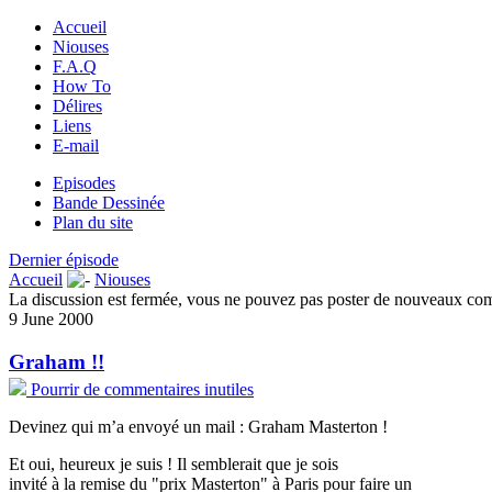
Accueil
Niouses
F.A.Q
How To
Délires
Liens
E-mail
Episodes
Bande Dessinée
Plan du site
Dernier épisode
Accueil
Niouses
La discussion est fermée, vous ne pouvez pas poster de nouveaux co
9 June 2000
Graham !!
Pourrir de commentaires inutiles
Devinez qui m’a envoyé un mail : Graham Masterton !
Et oui, heureux je suis ! Il semblerait que je sois
invité à la remise du "prix Masterton" à Paris pour faire un