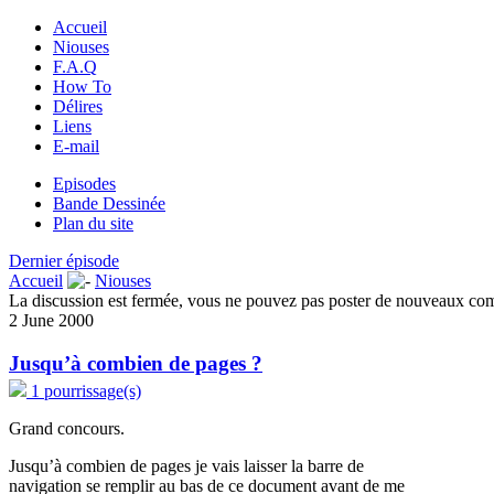
Accueil
Niouses
F.A.Q
How To
Délires
Liens
E-mail
Episodes
Bande Dessinée
Plan du site
Dernier épisode
Accueil
Niouses
La discussion est fermée, vous ne pouvez pas poster de nouveaux co
2 June 2000
Jusqu’à combien de pages ?
1 pourrissage(s)
Grand concours.
Jusqu’à combien de pages je vais laisser la barre de
navigation se remplir au bas de ce document avant de me